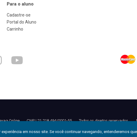
Para o aluno
Cadastre-se
Portal do Aluno
Carrinho
exag Online
.
CNPJ 21.218.494/0001-55
.
Todos os direitos reservados
.
or experiência em nosso site. Se você continuar navegando, entenderemos qu