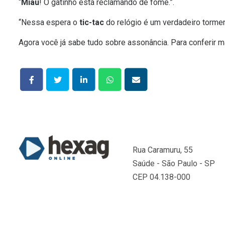
“
Miau
! O gatinho está reclamando de fome.”.
“Nessa espera o
tic-tac
do relógio é um verdadeiro tormen
Agora você já sabe tudo sobre assonância. Para conferir
Rua Caramuru, 55
Saúde - São Paulo - SP
CEP 04.138-000