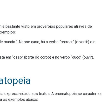
 é bastante visto em provérbios populares através de
 exemplos:
e mundo.”. Nesse caso, há o verbo “recrear” (divertir) e o
á em “osso” (parte do corpo) e no verbo “ouço” (ouvir).
topeia
is expressividade aos textos. A onomatopeia se caracteriza
ira os exemplos abaixo: