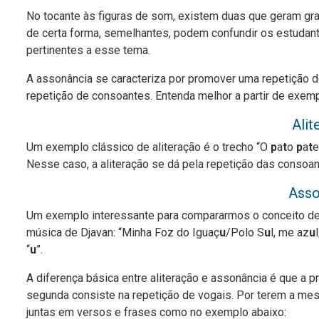
No tocante às figuras de som, existem duas que geram gra
de certa forma, semelhantes, podem confundir os estudante
pertinentes a esse tema.
A assonância se caracteriza por promover uma repetição de
repetição de consoantes. Entenda melhor a partir de exem
Alit
Um exemplo clássico de aliteração é o trecho “O
p
a
t
o
p
a
t
e
Nesse caso, a aliteração se dá pela repetição das consoan
Asso
Um exemplo interessante para compararmos o conceito de
música de Djavan: “Minha Foz do Iguaç
u
/Polo S
u
l, me az
u
“
u
”.
A diferença básica entre aliteração e assonância é que a p
segunda consiste na repetição de vogais. Por terem a mes
juntas em versos e frases como no exemplo abaixo: