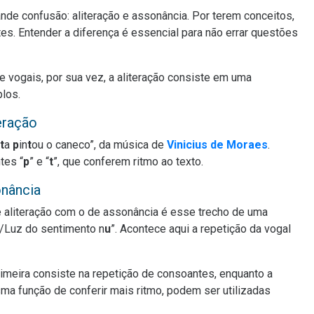
nde confusão: aliteração e assonância. Por terem conceitos,
s. Entender a diferença é essencial para não errar questões
 vogais, por sua vez, a aliteração consiste em uma
plos.
eração
t
a
p
in
t
ou o caneco”, da música de
Vinicius de Moraes
.
tes “
p
” e “
t
”, que conferem ritmo ao texto.
nância
 aliteração com o de assonância é esse trecho de uma
l/Luz do sentimento n
u
”. Acontece aqui a repetição da vogal
rimeira consiste na repetição de consoantes, enquanto a
ma função de conferir mais ritmo, podem ser utilizadas