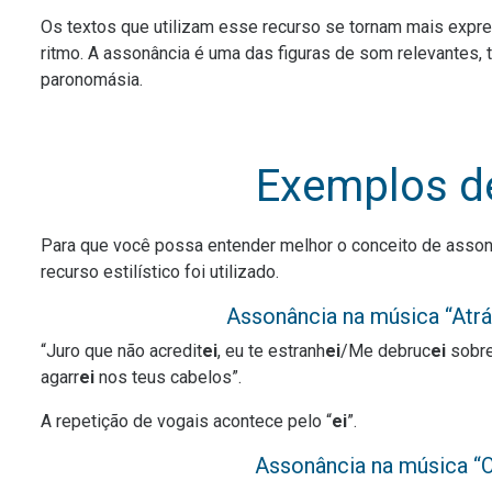
Os textos que utilizam esse recurso se tornam mais expr
ritmo. A assonância é uma das figuras de som relevantes,
paronomásia.
Exemplos d
Para que você possa entender melhor o conceito de asso
recurso estilístico foi utilizado.
Assonância na música “Atrá
“Juro que não acredit
ei
, eu te estranh
ei
/Me debruc
ei
sobre
agarr
ei
nos teus cabelos”.
A repetição de vogais acontece pelo “
ei
”.
Assonância na música “O