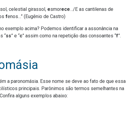
ol, celestial girassol,
e
smor
ece
…/E as cantilenas de
dos
f
enos…” (Eugênio de Castro)
o exemplo acima? Podemos identificar a assonância na
s “
ss
” e “
c
” assim como na repetição das consoantes “
f
”.
omásia
mbém a paronomásia. Esse nome se deve ao fato de que essa
tilísticos principais. Parônimos são termos semelhantes na
 Confira alguns exemplos abaixo: