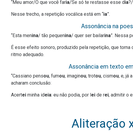
“Meu amor/O que você far
ia
/Se só te restasse esse d
ia
?
Nesse trecho, a repetição vocálica está em “
ia
”.
Assonância na poesi
“Esta men
ina
/ tão pequen
ina
/ quer ser bailar
ina
”. Nessa p
É esse efeito sonoro, produzido pela repetição, que torna o
ritmo adequado.
Assonância em texto em
“Cassiano pens
ou
, fum
ou
, imagin
ou
, trot
ou
, cism
ou
, e, já
acharam conclusão:
Acert
ei
minha id
eia
: eu não podia, por l
ei
de r
ei
, admitir o e
Aliteração 