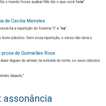
/Se o mundo fosse acabar/Me diz o que você far
ia
”.
a de Cecília Meireles
oesia há a repetição do fonema “
i
” e “
na
”.
 texto plástico. Sem essa repetição, o verso não teria o
 prosa de Guimarães Rosa
 a duas léguas do arraial, na estrada do norte, os seus cálculos
xtrato daquilo.”.
x assonância