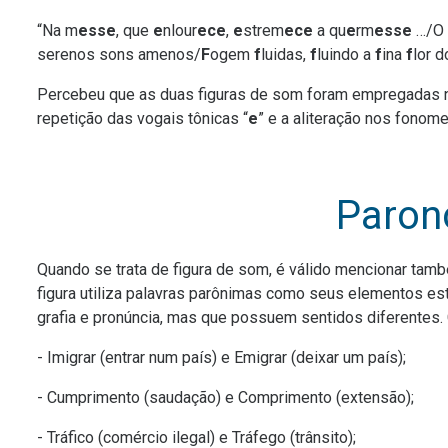
“Na m
esse
, que
e
nlour
ece
,
e
strem
ece
a qu
e
rm
esse
…/O s
serenos sons amenos/
F
ogem
f
luidas,
f
luindo a
f
ina
f
lor 
Percebeu que as duas figuras de som foram empregadas n
repetição das vogais tônicas “
e
” e a aliteração nos fonome
Paron
Quando se trata de figura de som, é válido mencionar ta
figura utiliza palavras parônimas como seus elementos es
grafia e pronúncia, mas que possuem sentidos diferentes.
- Imigrar (entrar num país) e Emigrar (deixar um país);
- Cumprimento (saudação) e Comprimento (extensão);
- Tráfico (comércio ilegal) e Tráfego (trânsito);