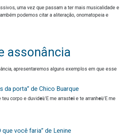
essivos, uma vez que passam a ter mais musicalidade e
 também podemos citar a aliteração, onomatopeia e
e assonância
nância, apresentaremos alguns exemplos em que esse
s da porta” de Chico Buarque
 teu corpo e duvid
ei
/E me arrast
ei
e te arranh
ei
/E me
 que você faria” de Lenine