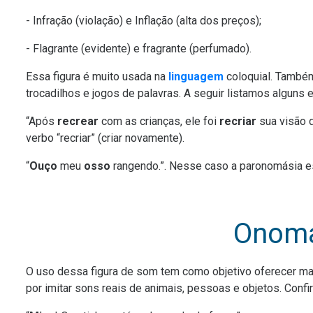
- Infração (violação) e Inflação (alta dos preços);
- Flagrante (evidente) e fragrante (perfumado).
Essa figura é muito usada na
linguagem
coloquial. Também
trocadilhos e jogos de palavras. A seguir listamos alguns
“Após
recrear
com as crianças, ele foi
recriar
sua visão d
verbo “recriar” (criar novamente).
“
Ouço
meu
osso
rangendo.”. Nesse caso a paronomásia est
Onoma
O uso dessa figura de som tem como objetivo oferecer ma
por imitar sons reais de animais, pessoas e objetos. Conf