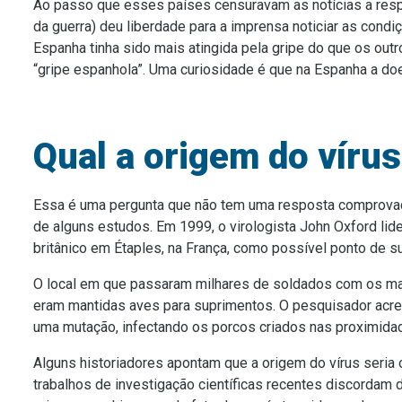
Ao passo que esses países censuravam as notícias a resp
da guerra) deu liberdade para a imprensa noticiar as condi
Espanha tinha sido mais atingida pela gripe do que os out
“gripe espanhola”. Uma curiosidade é que na Espanha a do
Qual a origem do víru
Essa é uma pergunta que não tem uma resposta comprovada,
de alguns estudos. Em 1999, o virologista John Oxford li
britânico em Étaples, na França, como possível ponto de s
O local em que passaram milhares de soldados com os ma
eram mantidas aves para suprimentos. O pesquisador acred
uma mutação, infectando os porcos criados nas proximida
Alguns historiadores apontam que a origem do vírus seria
trabalhos de investigação científicas recentes discordam