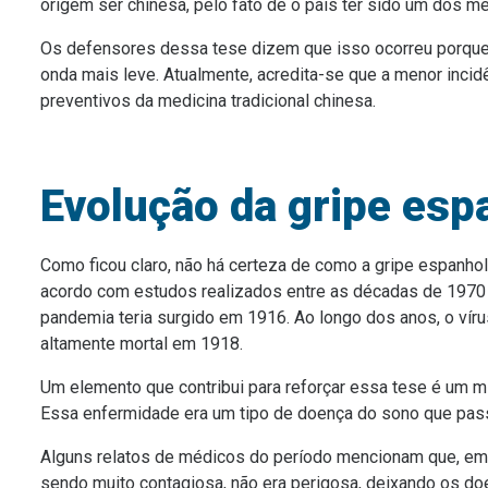
origem ser chinesa, pelo fato de o país ter sido um dos 
Os defensores dessa tese dizem que isso ocorreu porque o
onda mais leve. Atualmente, acredita-se que a menor incid
preventivos da medicina tradicional chinesa.
Evolução da gripe esp
Como ficou claro, não há certeza de como a gripe espanho
acordo com estudos realizados entre as décadas de 1970 
pandemia teria surgido em 1916. Ao longo dos anos, o víru
altamente mortal em 1918.
Um elemento que contribui para reforçar essa tese é um mis
Essa enfermidade era um tipo de doença do sono que pass
Alguns relatos de médicos do período mencionam que, em
sendo muito contagiosa, não era perigosa, deixando os do