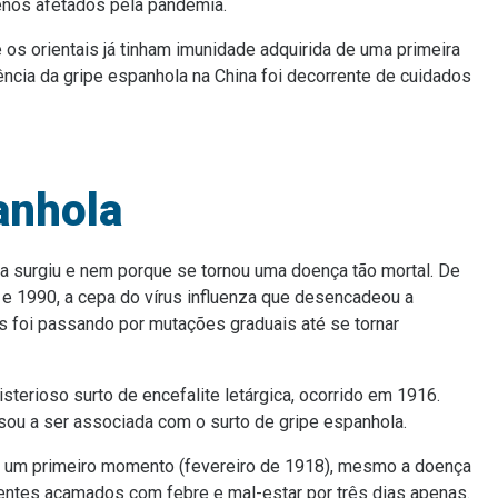
menos afetados pela pandemia.
s orientais já tinham imunidade adquirida de uma primeira
ência da gripe espanhola na China foi decorrente de cuidados
anhola
la surgiu e nem porque se tornou uma doença tão mortal. De
e 1990, a cepa do vírus influenza que desencadeou a
s foi passando por mutações graduais até se tornar
terioso surto de encefalite letárgica, ocorrido em 1916.
ou a ser associada com o surto de gripe espanhola.
 um primeiro momento (fevereiro de 1918), mesmo a doença
entes acamados com febre e mal-estar por três dias apenas.