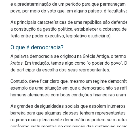
e a predeterminação de um período para que permaneçam 
povo, por meio do voto que, em alguns países, é facultativ
As principais características de uma república são defende
a construção da gestão política, estabelecer a cobrança de
feita entre poder executivo, legislativo e judiciário).
O que é democracia?
A palavra democracia se originou na Grécia Antiga, o ter
kratos
. Em tradução, temos algo como “o poder do povo”. 
de participar da escolha dos seus representantes.
Contudo, deve ficar claro que, mesmo um regime democráti
exemplo de uma situação em que a democracia não se refl
homens atenienses com boas condições financeiras eram 
As grandes desigualdades sociais que assolam inúmeros
barreira para que algumas classes tenham representantes 
regimes mais plenamente democráticos podem se mostrar 
conforme instrumentos de diminuição das distâncias soci